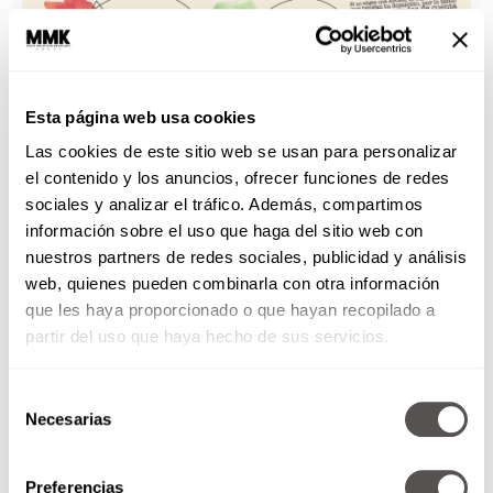
Esta página web usa cookies
Las cookies de este sitio web se usan para personalizar
el contenido y los anuncios, ofrecer funciones de redes
sociales y analizar el tráfico. Además, compartimos
información sobre el uso que haga del sitio web con
SI ya entraste a trabajar formalmente es
nuestros partners de redes sociales, publicidad y análisis
importante registrarte en una AFORE.
web, quienes pueden combinarla con otra información
que les haya proporcionado o que hayan recopilado a
[youtube]https://www.youtube.com/watch?
partir del uso que haya hecho de sus servicios.
v=ZgaUYP_hCqw[/youtube]
Selección
Necesarias
de
ÚNETE A NUESTRA
consentimiento
Preferencias