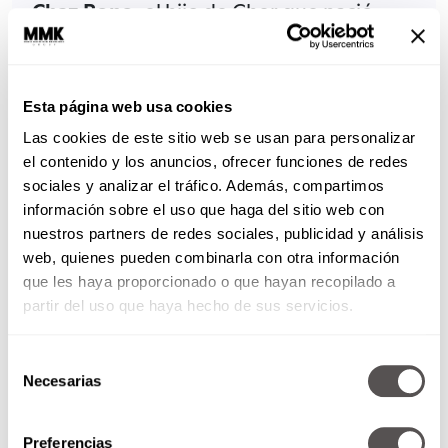
• Chaz Bono
: el hijo de Cher que nació
siendo mujer; activista en la defensa de los
derechos de gays, lesbianas, y
transexuales.
Esta página web usa cookies
Las cookies de este sitio web se usan para personalizar
• Renee Richards
. Es la más famosa
el contenido y los anuncios, ofrecer funciones de redes
deportista transexual en la historia. En
sociales y analizar el tráfico. Además, compartimos
1976 fue suspendida del cuadro femenino
información sobre el uso que haga del sitio web con
nuestros partners de redes sociales, publicidad y análisis
del US Open. Enfrentó una batalla legal
web, quienes pueden combinarla con otra información
para poder volver a competir
que les haya proporcionado o que hayan recopilado a
partir del uso que haya hecho de sus servicios.
• Amanda Lepore
es un ícono transexual
estadounidense. Ha sido modelo para
Selección
importantes marcas como cosméticos Mac.
Necesarias
de
consentimiento
• Thomas Beatie
fue el primer «hombre
Preferencias