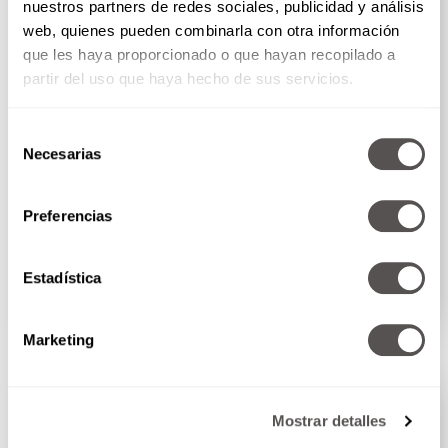
nuestros partners de redes sociales, publicidad y análisis
web, quienes pueden combinarla con otra información
que les haya proporcionado o que hayan recopilado a
partir del uso que haya hecho de sus servicios.
Selección
Necesarias
de
consentimiento
Martha Debayle en W Radio - Viernes 7 de
Preferencias
agosto del 2026
Hoy es pura risa y diversión, no se pueden perder...
Estadística
SEGUIR LEYENDO
Marketing
PODCAST
Mostrar detalles