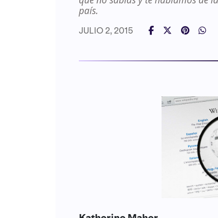
que no sabías y te hablamos de l
país.
JULIO 2, 2015
Katherine Maher