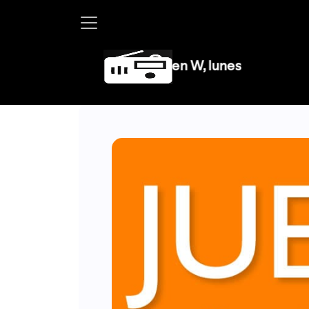
artha Debayle en W, lunes a viernes de 10 a 13 hrs