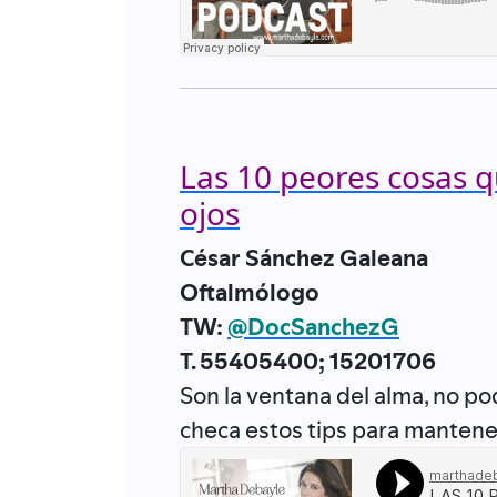
Las 10 peores cosas q
ojos
César Sánchez Galeana
Oftalmólogo
TW:
@DocSanchezG
T. 55405400; 15201706
Son la ventana del alma, no po
checa estos tips para mantener