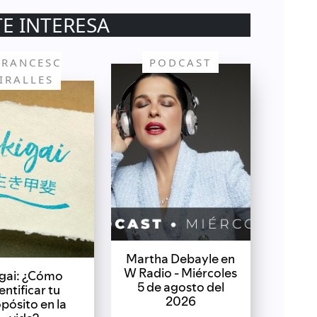
TE INTERESA
FRANCESC
PODCAST
IRALLES
Martha Debayle en
W Radio - Miércoles
igai: ¿Cómo
5 de agosto del
entificar tu
2026
pósito en la