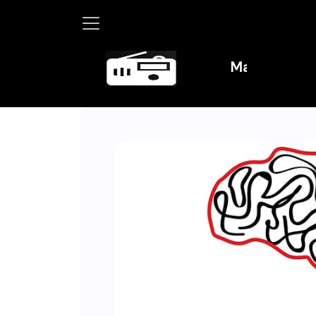
Martha Debayle en W, lu