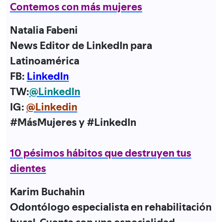
Contemos con más mujeres
Natalia Fabeni
News Editor de LinkedIn para
Latinoamérica
FB:
LinkedIn
TW:
@LinkedIn
IG:
@Linkedin
#MásMujeres y #LinkedIn
10 pésimos hábitos que destruyen tus
dientes
Karim Buchahin
Odontólogo especialista en rehabilitación