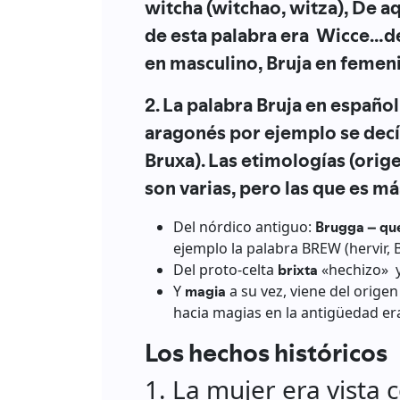
witcha (witchao, witza), De aq
de esta palabra era Wicce…de 
en masculino, Bruja en femen
2. La palabra Bruja en español
aragonés por ejemplo se decí
Bruxa). Las etimologías (orig
son varias, pero las que es m
Del nórdico antiguo:
Brugga – que
ejemplo la palabra BREW (hervir, 
Del proto-celta
brixta
«hechizo» 
Y
magia
a su vez, viene del orige
hacia magias en la antigüedad e
Los hechos históricos
1. La mujer era vista