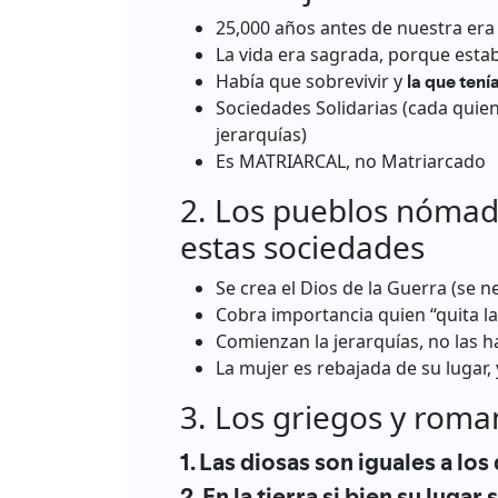
25,000 años antes de nuestra era
La vida era sagrada, porque esta
Había que sobrevivir y
la que tení
Sociedades Solidarias (cada quie
jerarquías)
Es MATRIARCAL, no Matriarcado
2. Los pueblos nóma
estas sociedades
Se crea el Dios de la Guerra (se n
Cobra importancia quien “quita la 
Comienzan la jerarquías, no las h
La mujer es rebajada de su lugar,
3. Los griegos y roma
1. Las diosas son iguales a los
2. En la tierra si bien su lugar