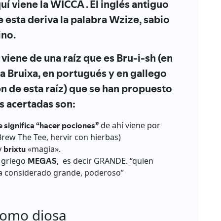
uí viene la WICCA . El inglés antiguo
esta deriva la palabra Wzize, sabio
ino.
 viene de una raíz que es Bru-i-sh (en
a Bruixa, en portugués y en gallego
en de esta raíz) que se han propuesto
ás acertadas son:
 significa “hacer pociones”
de ahí viene por
Brew The Tee, hervir con hierbas)
y
brixtu
«magia».
n griego
MEGAS
, es decir GRANDE. “quien
ra considerado grande, poderoso”
 como diosa