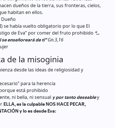
cen dueños de la tierra, sus fronteras, cielos,
que habitan en ellos.
a Dueño
I) se había vuelto obligatorio por lo que El
stigo de Eva” por comer del fruto prohibido
“…
l se enseñoreará de ti”
Gn.3,16
ujer
za de la misoginia
ienza desde las ideas de religiosidad y
ecesario” para la herencia
, porque está prohibido
nte, ni bella, ni sensual
y por tanto deseable
y
er
ELLA, es la culpable NOS HACE PECAR,
ACIÓN y lo es desde Eva: