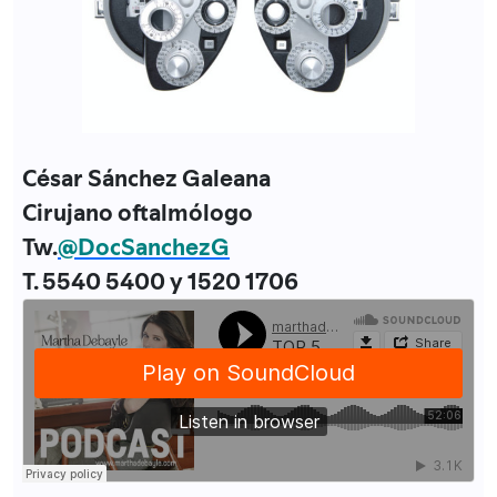
César Sánchez Galeana
Cirujano oftalmólogo
Tw.
@DocSanchezG
T. 5540 5400 y 1520 1706