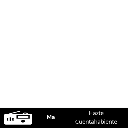
Hazte
rtha Debayle en W, lunes a viernes de 10 a 13 hrs.
Cuentahabiente