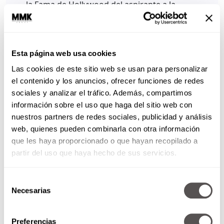
la Fama de Hollywood del aspirante a la
candidatura republicana Donald Trump
amaneció el pasado viernes con una esvástica
negra.
La imagen fue borrada por la Cámara de
Esta página web usa cookies
Comercio de Hollywood, la organización
Las cookies de este sitio web se usan para personalizar
encargada del mantenimiento del célebre Paseo
el contenido y los anuncios, ofrecer funciones de redes
de la Fama.
sociales y analizar el tráfico. Además, compartimos
información sobre el uso que haga del sitio web con
Una respuesta a sus discursos de odio:
nuestros partners de redes sociales, publicidad y análisis
web, quienes pueden combinarla con otra información
Durante su campaña, Trump ha reiterado su
que les haya proporcionado o que hayan recopilado a
propuesta de prohibir «temporalmente» la
partir del uso que haya hecho de sus servicios.
entrada a Estados Unidos a todos los
musulmanes con el argumento de que es algo de
«sentido común» y ha prometido que, de ser
Selección
Necesarias
presidente, deportará a los 11 millones de
de
inmigrantes indocumentados que hay en el país.
consentimiento
En sus discursos ha prometido levantar un muro
Preferencias