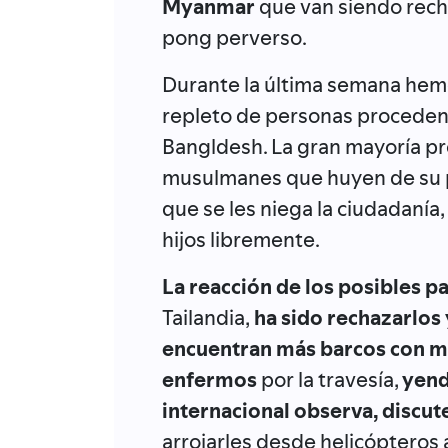
Myanmar
que van siendo recha
pong perverso.
Durante la última semana hemo
repleto de personas procede
Bangldesh. La gran mayoría pr
musulmanes que huyen de su p
que se les niega la ciudadanía,
hijos libremente.
La reacción de los posibles p
Tailandia,
ha sido rechazarlos 
encuentran más barcos con mi
enfermos
por la travesía,
yend
internacional observa, discut
arrojarles desde helicópteros 