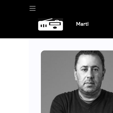
Martha Debayle en W, lunes 