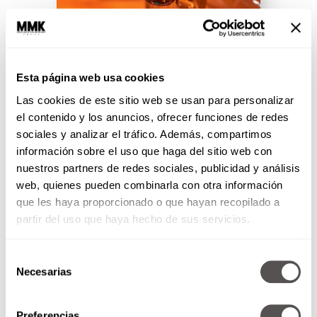
¿Cómo caes en el alcoholismo?
Esta página web usa cookies
¿Cómo se cae en el alcoholismo?
Las cookies de este sitio web se usan para personalizar
y ¿cuáles son los síntomas? Les
vamos a explicar todo y les
el contenido y los anuncios, ofrecer funciones de redes
traemos un...
sociales y analizar el tráfico. Además, compartimos
información sobre el uso que haga del sitio web con
nuestros partners de redes sociales, publicidad y análisis
SEGUIR LEYENDO
web, quienes pueden combinarla con otra información
que les haya proporcionado o que hayan recopilado a
partir del uso que haya hecho de sus servicios.
Selección
Necesarias
de
consentimiento
Preferencias