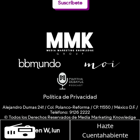
Suscríbete
Política de Privacidad
Alejandro Dumas 241 / Col. Polanco-Reforma / CP. 11550 / México D.F. /
Teléfono: 9126 2222
© Todos los Derechos Reservados de Media Marketing Knowledge
Group www.mmkgroup.com.mx
Hazte
Prohibida la reproducción total o parcial, incluyendo cualquier medio
le en W, lunes a viernes de 10 a 13 hrs.
electrónico o magnético.
Cuentahabiente