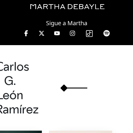
Thursday, 06 August, 2026
Sigue a Martha
s a viernes de 10 a 13 hrs.
Carlos
G.
León
Ramírez