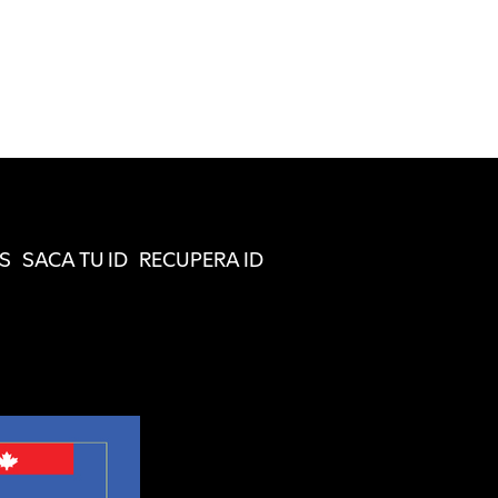
S
SACA TU ID
RECUPERA ID