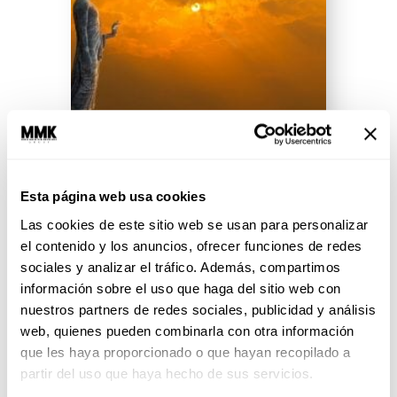
Lo mejor de… 10 principios
budistas
Esta página web usa cookies
Las cookies de este sitio web se usan para personalizar
Hoy les vamos a dar paz, y si no,
al menos les vamos a decir cuál
el contenido y los anuncios, ofrecer funciones de redes
es la mejor forma...
sociales y analizar el tráfico. Además, compartimos
información sobre el uso que haga del sitio web con
nuestros partners de redes sociales, publicidad y análisis
web, quienes pueden combinarla con otra información
SEGUIR LEYENDO
que les haya proporcionado o que hayan recopilado a
partir del uso que haya hecho de sus servicios.