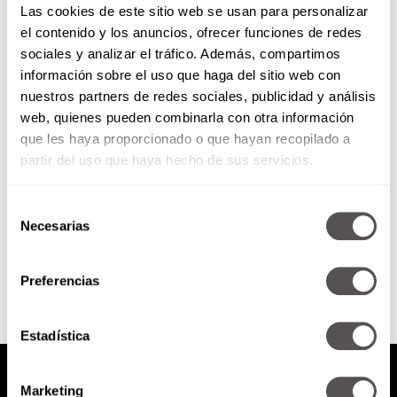
Las cookies de este sitio web se usan para personalizar
el contenido y los anuncios, ofrecer funciones de redes
sociales y analizar el tráfico. Además, compartimos
Las “ITIS” de la digestión
información sobre el uso que haga del sitio web con
nuestros partners de redes sociales, publicidad y análisis
web, quienes pueden combinarla con otra información
ColITIS, gastrITIS, esofagITIS… y
todas las “ITIS” que tienen que
que les haya proporcionado o que hayan recopilado a
ver con el aparato digestivo.
partir del uso que haya hecho de sus servicios.
¿Cómo se tratan? Hablaremos
de...
Selección
Necesarias
de
SEGUIR LEYENDO
consentimiento
Preferencias
Estadística
Marketing