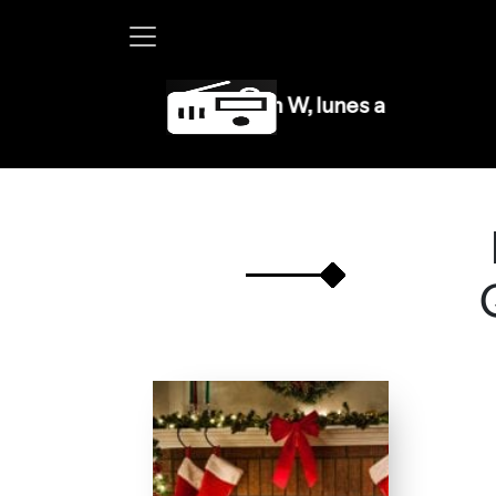
Martha Debayle en W, lunes a viernes de 10 a