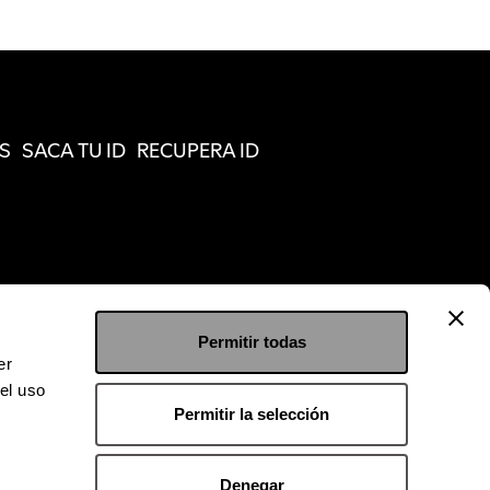
S
SACA TU ID
RECUPERA ID
Permitir todas
er
el uso
Permitir la selección
Denegar