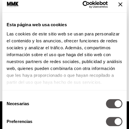
Lo que me desquicia de mi
familia. Parte 2
Esta página web usa cookies
Les vamos a decir, de todo eso
Las cookies de este sitio web se usan para personalizar
que no toleran, qué significa, qué
está pasando en su familia, qué
el contenido y los anuncios, ofrecer funciones de redes
herida...
sociales y analizar el tráfico. Además, compartimos
información sobre el uso que haga del sitio web con
nuestros partners de redes sociales, publicidad y análisis
SEGUIR LEYENDO
web, quienes pueden combinarla con otra información
que les haya proporcionado o que hayan recopilado a
partir del uso que haya hecho de sus servicios.
Selección
Necesarias
de
consentimiento
Preferencias