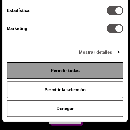
Estadística
Atención al cliente (suscripciones)
Política de Privacidad
Marketing
PODCAST
RADIO
MARTHA
EVENTOS
PRODUCTOS
SACA TU ID
RECUPERA ID
Mostrar detalles
Permitir todas
Permitir la selección
Denegar
Suscríbete