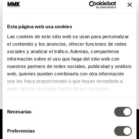
Información libre: Wikipedia
Esta página web usa cookies
México es el país que más
Las cookies de este sitio web se usan para personalizar
consulta la plataforma. Hoy te
decimos todo lo que no sabías y
el contenido y los anuncios, ofrecer funciones de redes
te hablamos...
sociales y analizar el tráfico. Además, compartimos
información sobre el uso que haga del sitio web con
nuestros partners de redes sociales, publicidad y análisis
SEGUIR LEYENDO
web, quienes pueden combinarla con otra información
que les haya proporcionado o que hayan recopilado a
partir del uso que haya hecho de sus servicios.
Selección
Necesarias
de
consentimiento
Preferencias