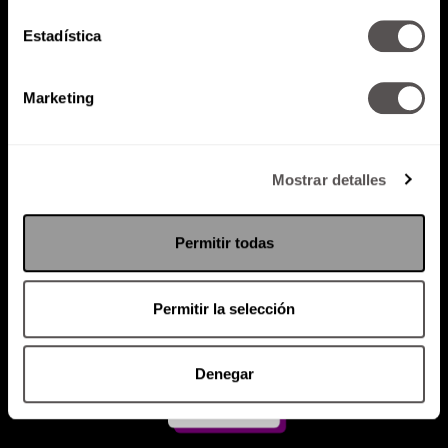
Estadística
Atención al cliente (suscripciones)
Política de Privacidad
Marketing
PODCAST
RADIO
MARTHA
EVENTOS
PRODUCTOS
SACA TU ID
RECUPERA ID
Mostrar detalles
Permitir todas
Permitir la selección
Denegar
Suscríbete