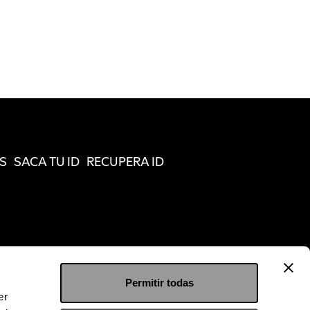
S
SACA TU ID
RECUPERA ID
Permitir todas
er