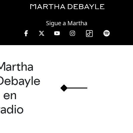
Saturday, 08 August, 2026
Sigue a Martha
de 10 a 13 hrs.
Martha
Debayle
en
radio