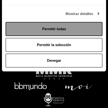
Política de Privacidad
Mostrar detalles
PODCAST
RADIO
MARTHA
EVENTOS
Permitir todas
PRODUCTOS
SACA TU ID
RECUPERA ID
Permitir la selección
Denegar