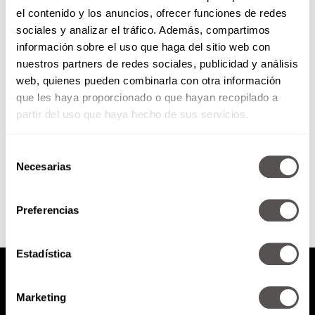
el contenido y los anuncios, ofrecer funciones de redes
El Factor Figueroa: Gracias
sociales y analizar el tráfico. Además, compartimos
Jacobo
información sobre el uso que haga del sitio web con
nuestros partners de redes sociales, publicidad y análisis
Sí, soy una maldita suertuda.
web, quienes pueden combinarla con otra información
¡Conocí a Zabludovsky!
que les haya proporcionado o que hayan recopilado a
partir del uso que haya hecho de sus servicios.
Selección
SEGUIR LEYENDO
Necesarias
de
consentimiento
Preferencias
Estadística
Marketing