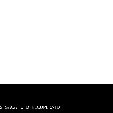
S
SACA TU ID
RECUPERA ID