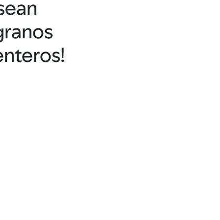
sean
granos
enteros!