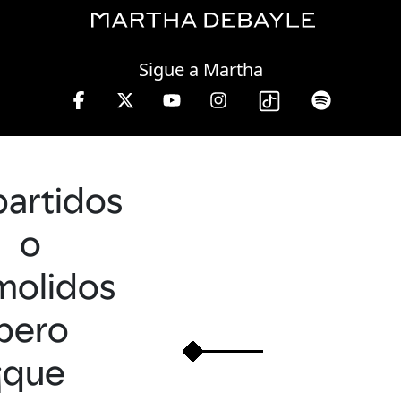
Saturday, 08 August, 2026
Sigue a Martha
a Debayle en W, lunes a viernes de 10 a 13 hrs.
partidos
o
molidos
pero
¡que