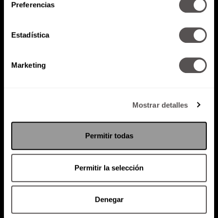
Preferencias
Estadística
Atención al cliente (suscripciones)
Marketing
Política de Privacidad
PODCAST
RADIO
MARTHA
EVENTOS
Mostrar detalles
PRODUCTOS
SACA TU ID
RECUPERA ID
Permitir todas
Permitir la selección
Denegar