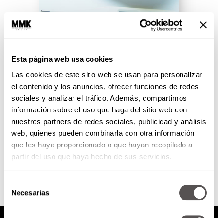
Remedios contra las gripes:
Esta página web usa cookies
¿yay or nay?
Las cookies de este sitio web se usan para personalizar
Les decimos qué onda con los
el contenido y los anuncios, ofrecer funciones de redes
remedios más famosos vs las
sociales y analizar el tráfico. Además, compartimos
gripes: la naranja, el ajo, la miel
información sobre el uso que haga del sitio web con
con limón...
nuestros partners de redes sociales, publicidad y análisis
web, quienes pueden combinarla con otra información
que les haya proporcionado o que hayan recopilado a
SEGUIR LEYENDO
partir del uso que haya hecho de sus servicios.
Selección
Necesarias
de
consentimiento