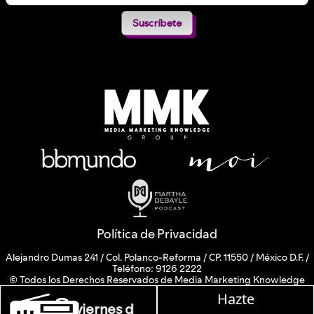
Suscríbete
Política de Privacidad
Alejandro Dumas 241 / Col. Polanco-Reforma / CP. 11550 / México D.F. /
Teléfono: 9126 2222
© Todos los Derechos Reservados de Media Marketing Knowledge
Group www.mmkgroup.com.mx
Hazte
Prohibida la reproducción total o parcial, incluyendo cualquier medio
, lunes a viernes de 10 a 13 hrs.
electrónico o magnético.