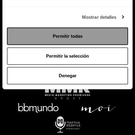
Política de Privacidad
Mostrar detalles
PODCAST
RADIO
MARTHA
EVENTOS
Permitir todas
PRODUCTOS
SACA TU ID
RECUPERA ID
Permitir la selección
Denegar