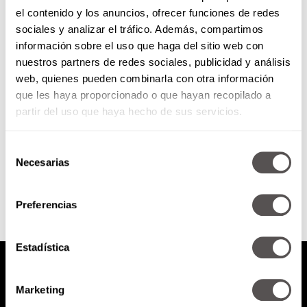
el contenido y los anuncios, ofrecer funciones de redes
Todo sobre la gestación por
sociales y analizar el tráfico. Además, compartimos
sustitución
información sobre el uso que haga del sitio web con
nuestros partners de redes sociales, publicidad y análisis
Les vamos a contar todo sobre la
web, quienes pueden combinarla con otra información
gestación por sustitución, desde
que les haya proporcionado o que hayan recopilado a
qué onda con el proceso legal,
hasta cómo es...
partir del uso que haya hecho de sus servicios.
Selección
SEGUIR LEYENDO
Necesarias
de
consentimiento
Preferencias
Estadística
Marketing