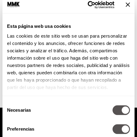
Mesa: La pérdida de un hijo por
suicidio
Esta página web usa cookies
En esta mesa, tres mamás hablan
Las cookies de este sitio web se usan para personalizar
sobre la cómo fue que sus hijos
cometieron suicidio, las
el contenido y los anuncios, ofrecer funciones de redes
emociones que vivieron en...
sociales y analizar el tráfico. Además, compartimos
información sobre el uso que haga del sitio web con
nuestros partners de redes sociales, publicidad y análisis
SEGUIR LEYENDO
web, quienes pueden combinarla con otra información
que les haya proporcionado o que hayan recopilado a
partir del uso que haya hecho de sus servicios.
Selección
Necesarias
de
consentimiento
Preferencias