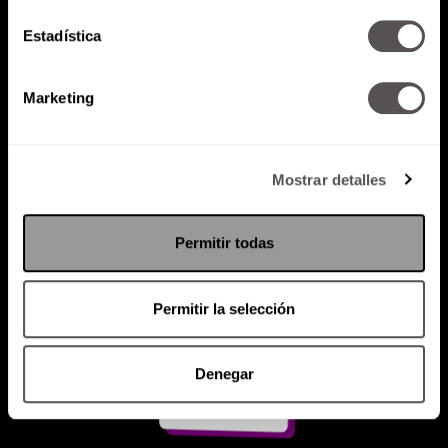
Estadística
Atención al cliente (suscripciones)
Política de Privacidad
Marketing
PODCAST
RADIO
MARTHA
EVENTOS
PRODUCTOS
SACA TU ID
RECUPERA ID
Mostrar detalles
Permitir todas
Permitir la selección
Denegar
Suscríbete