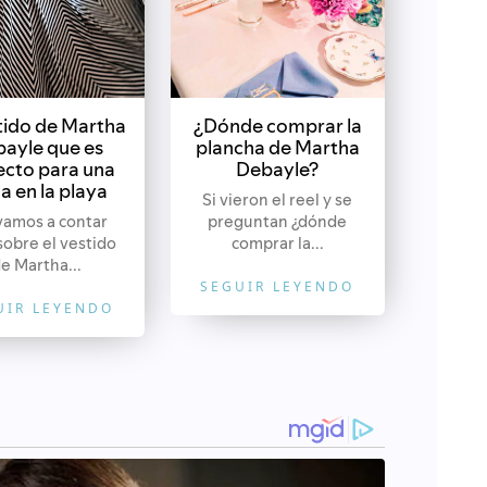
stido de Martha
¿Dónde comprar la
ayle que es
plancha de Martha
ecto para una
Debayle?
a en la playa
Si vieron el reel y se
vamos a contar
preguntan ¿dónde
sobre el vestido
comprar la...
e Martha...
SEGUIR LEYENDO
UIR LEYENDO