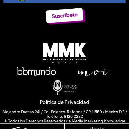
Suscríbete
Política de Privacidad
Alejandro Dumas 241 / Col. Polanco-Reforma / CP. 11550 / México D.F. /
Teléfono: 9126 2222
© Todos los Derechos Reservados de Media Marketing Knowledge
Group www.mmkgroup.com.mx
Hazte