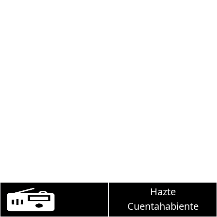
Hazte
Martha Debayle en W, lunes a viernes de 10 a 
Cuentahabiente