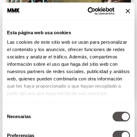
Esta página web usa cookies
Las cookies de este sitio web se usan para personalizar
el contenido y los anuncios, ofrecer funciones de redes
sociales y analizar el tráfico. Además, compartimos
información sobre el uso que haga del sitio web con
moi febrero 2024: Embracing Love Lessons
nuestros partners de redes sociales, publicidad y análisis
En moi febrero 2024, encontrarán todos los consejos
web, quienes pueden combinarla con otra información
para no...
que les haya proporcionado o que hayan recopilado a
SEGUIR LEYENDO
partir del uso que haya hecho de sus servicios.
MOI
Selección
Necesarias
de
consentimiento
Preferencias