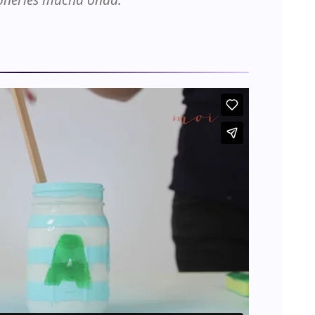
onerles mucha onda.