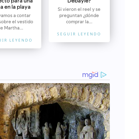
ecto para una
Debayle?
a en la playa
Si vieron el reel y se
vamos a contar
preguntan ¿dónde
sobre el vestido
comprar la...
e Martha...
SEGUIR LEYENDO
UIR LEYENDO