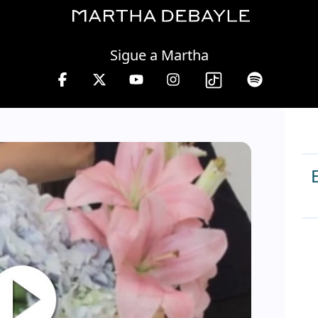
Saturday, 08 August, 2026
Sigue a Martha
tha Debayle en W, lunes a viernes de 10 a 13 hrs.