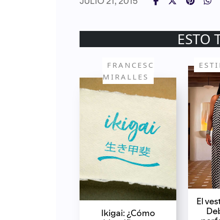
JULIO 21, 2015
ESTO 
FRANCESC
EST
MIRALLES
El ve
Deb
Ikigai: ¿Cómo