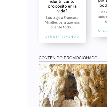
perf
identificar tu
bod
propósito en la
vida?
Les 
todo 
Les traje a Francesc
d
Miralles para que nos
cuente todo...
SEG
SEGUIR LEYENDO