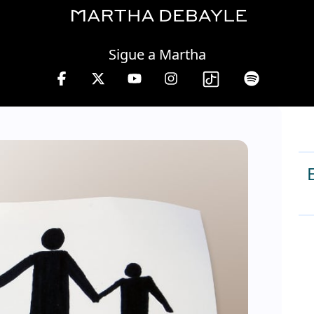
Wednesday, 05 August, 2026
Sigue a Martha
yle en W, lunes a viernes de 10 a 13 hrs.