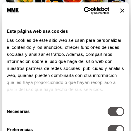
Trastorno por atracón: ¿por qué comemos sin
Esta página web usa cookies
parar?
Las cookies de este sitio web se usan para personalizar
Aquí todo sobre el trastorno por atracón: causas,
el contenido y los anuncios, ofrecer funciones de redes
consecuencias y...
sociales y analizar el tráfico. Además, compartimos
información sobre el uso que haga del sitio web con
SEGUIR LEYENDO
nuestros partners de redes sociales, publicidad y análisis
web, quienes pueden combinarla con otra información
que les haya proporcionado o que hayan recopilado a
partir del uso que haya hecho de sus servicios.
Selección
Necesarias
de
consentimiento
Preferencias