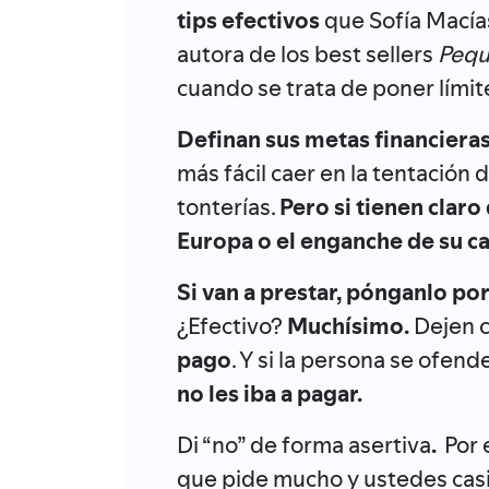
tips efectivos
que Sofía Macías
autora de los best sellers
Pequ
cuando se trata de poner límit
Definan sus metas financieras
más fácil caer en la tentación 
tonterías.
Pero si tienen claro
Europa o el enganche de su ca
Si van a prestar, pónganlo por
¿Efectivo?
Muchísimo.
Dejen c
pago
. Y si la persona se ofend
no les iba a pagar.
Di “no” de forma asertiva
.
Por 
que pide mucho y ustedes casi