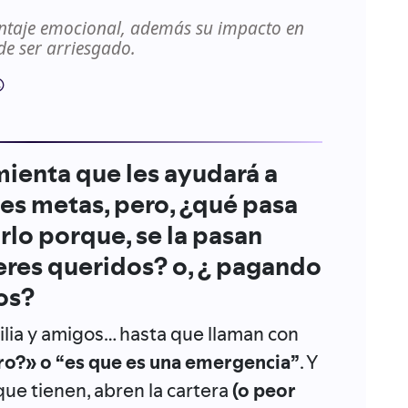
antaje emocional, además su impacto en
de ser arriesgado.
mienta que les ayudará a
des metas, pero, ¿qué pasa
lo porque, se la pasan
seres queridos? o, ¿ pagando
os?
amilia y amigos… hasta que llaman con
o?» o “es que es una emergencia”
. Y
que tienen, abren la cartera
(o peor