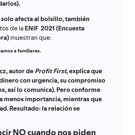
arlos).
 solo afecta al bolsillo, también
os de la
ENIF 2021 (Encuesta
era)
muestran que:
tamos a familiares.
cz
, autor de
Profit First
, explica que
 dinero con urgencia, su compromiso
s, así lo comunica). Pero conforme
da menos importancia
, mientras que
dad. Resultado:
la relación se
ecir NO cuando nos piden