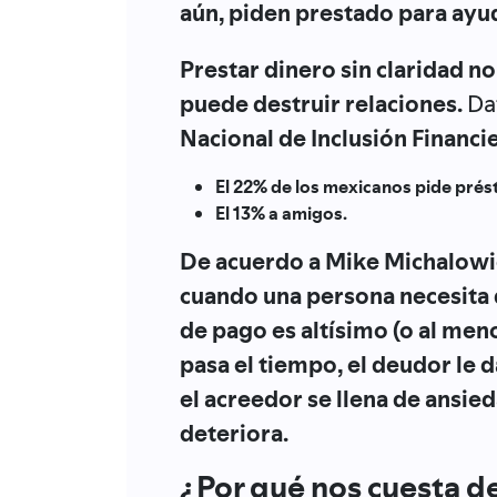
aún, piden prestado para ayud
Prestar dinero sin claridad no
puede destruir relaciones.
Dat
Nacional de Inclusión Financi
El 22% de los mexicanos pide prés
El 13% a amigos.
De acuerdo a
Mike Michalowi
cuando una persona
necesita
de pago es altísimo
(o al meno
pasa el tiempo,
el deudor le 
el acreedor se llena de ansie
deteriora
.
¿Por qué nos cuesta d