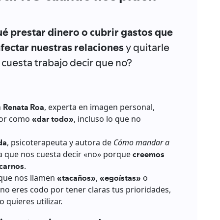
é prestar dinero o cubrir gastos que
ectar nuestras relaciones
y quitarle
 cuesta trabajo decir que no?
n
Renata Roa
, experta en imagen personal,
mor como
«dar todo»
, incluso lo que no
da
, psicoterapeuta y autora de
Cómo mandar a
ca que nos cuesta decir «no» porque
creemos
icarnos
.
que nos llamen
«tacaños»
,
«egoístas»
o
 no eres codo por tener claras tus prioridades,
 quieres utilizar.