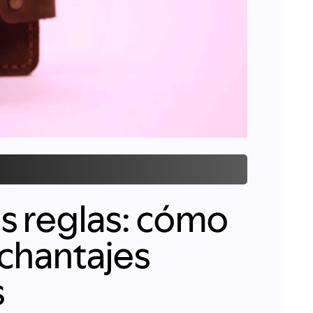
us reglas: cómo
 chantajes
s