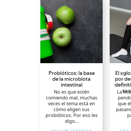
Probióticos: la base
El «gl
de la microbiota
por de
intestinal
definit
su 
No es que estén
La vid
comiendo mal, muchas
pendi
veces el tema está en
que el
cómo eligen sus
pasand
probióticos. Por eso les
p
digo...
SEGUIR LEYENDO
SEG