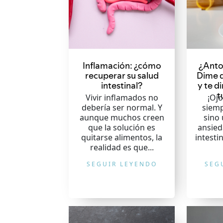
Inflamación: ¿cómo
¿Anto
recuperar su salud
Dime q
intestinal?
y te di
t
Vivir inflamados no
¡Ojo
debería ser normal. Y
siem
aunque muchos creen
sino
que la solución es
ansied
quitarse alimentos, la
intesti
realidad es que...
SEGUIR LEYENDO
SEG