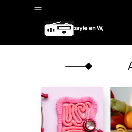
Martha Debayle en W, lunes a viernes d