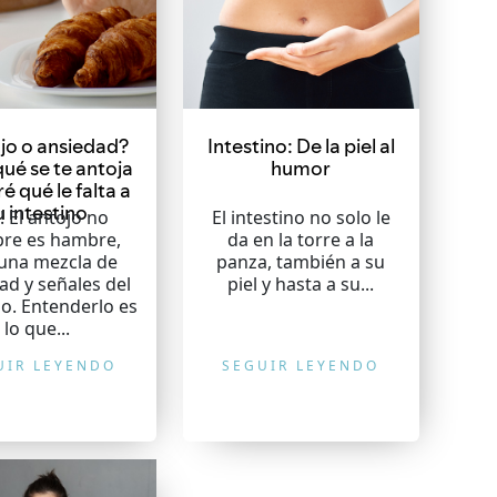
jo o ansiedad?
Intestino: De la piel al
ué se te antoja
humor
ré qué le falta a
u intestino
! El antojo no
El intestino no solo le
pre es hambre,
da en la torre a la
 una mezcla de
panza, también a su
ad y señales del
piel y hasta a su...
no. Entenderlo es
lo que...
UIR LEYENDO
SEGUIR LEYENDO