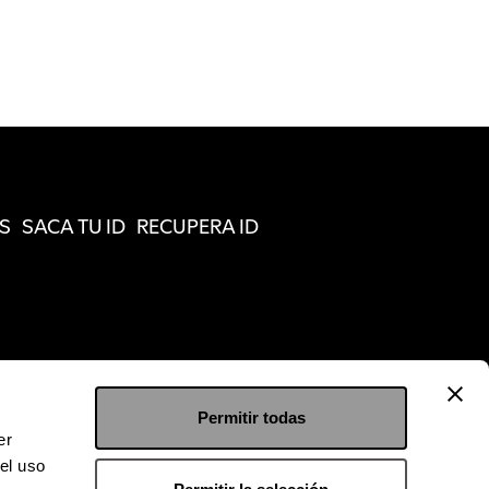
S
SACA TU ID
RECUPERA ID
Permitir todas
er
el uso