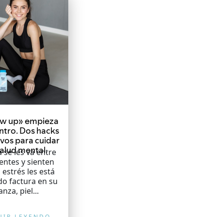
ow up» empieza
ntro. Dos hacks
ivos para cuidar
salud mental.
a se les va entre
entes y sienten
 estrés les está
o factura en su
anza, piel...
UIR LEYENDO