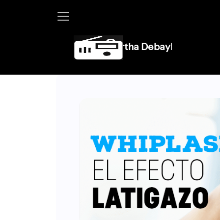
Martha Debayle en W, lunes a viernes de