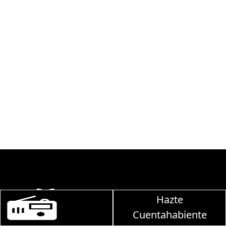
Hazte
Martha Debayle en W, lunes a viernes de 10 a 1
Cuentahabiente
Política de Privacidad