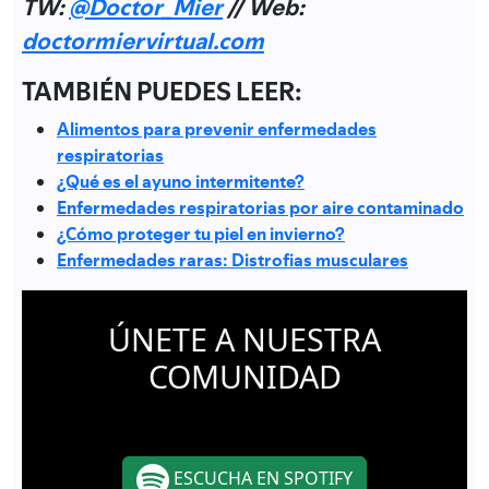
TW:
@Doctor_Mier
// Web:
doctormiervirtual.com
TAMBIÉN PUEDES LEER:
Alimentos para prevenir enfermedades
respiratorias
¿Qué es el ayuno intermitente?
Enfermedades respiratorias por aire contaminado
¿Cómo proteger tu piel en invierno?
Enfermedades raras: Distrofias musculares
ÚNETE A NUESTRA
COMUNIDAD
ESCUCHA EN SPOTIFY