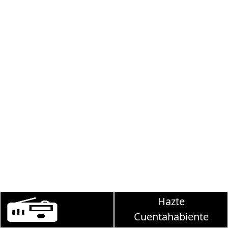
Hazte
Martha Debayle en W, lunes a viernes de
Cuentahabiente