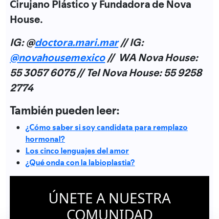
Cirujano Plástico y Fundadora de Nova
House.
IG: @
doctora.mari.mar
// IG:
@novahousemexico
// WA Nova House:
55 3057 6075 // Tel Nova House: 55 9258
2774
También pueden leer:
¿Cómo saber si soy candidata para remplazo
hormonal?
Los cinco lenguajes del amor
¿Qué onda con la labioplastia?
ÚNETE A NUESTRA
COMUNIDAD