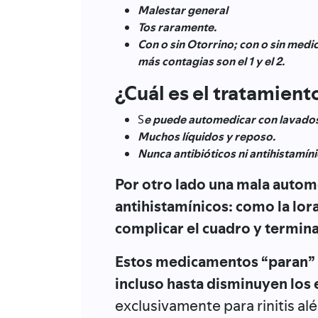
Malestar general
Tos raramente.
Con o sin Otorrino; con o sin medi
más contagias son el 1 y el 2.
¿Cuál es el tratamient
S
e puede automedicar con lavados 
Muchos líquidos y reposo.
Nunca antibióticos ni antihistamíni
Por otro lado una mala autom
antihistamínicos: como la lora
complicar el cuadro y terminar
Estos medicamentos “paran” e
incluso hasta disminuyen los
exclusivamente para rinitis al